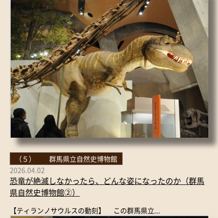
（５） 群馬県立自然史博物館
2026.04.02
恐竜が絶滅しなかったら、どんな姿になったのか（群馬
県自然史博物館②）
【ティランノサウルスの動刻】 この群馬県立...