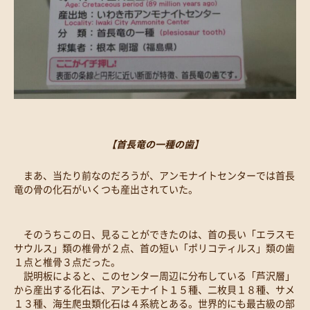
【首長竜の一種の歯】
まあ、当たり前なのだろうが、アンモナイトセンターでは首長
竜の骨の化石がいくつも産出されていた。
そのうちこの日、見ることができたのは、首の長い「エラスモ
サウルス」類の椎骨が２点、首の短い「ポリコティルス」類の歯
１点と椎骨３点だった。
説明板によると、このセンター周辺に分布している「芦沢層」
から産出する化石は、アンモナイト１５種、二枚貝１８種、サメ
１３種、海生爬虫類化石は４系統とある。世界的にも最古級の部