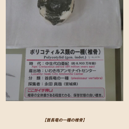
【首長竜の一種の椎骨】