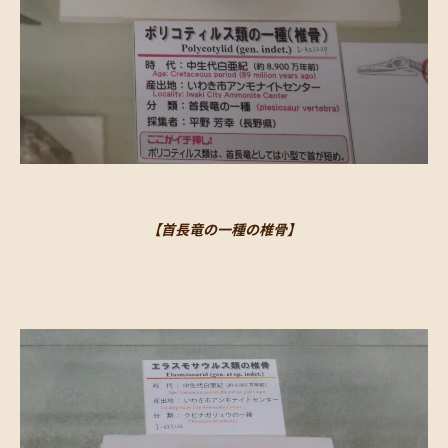
【首長竜の一種の椎骨】