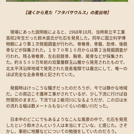
【遠くから見た「フタバサウルス」の産出地】
現場にあった説明板によると、1968年10月、当時県立平工業
高校2年生だった鈴木直氏が化石を発見した。同年に国立科学博
物館により第１次発掘調査が行われ、脊椎骨、骨盤、肋骨、後肢
骨などが採集された。１９７０年１０月からは第２治発掘調査が
行われ、残る脊椎骨、左右前肢骨、胸骨、尾骨などが採集され
た。約８５００万年前の双葉層群玉山層から発見されたもので、
北太平洋沿岸地域で発見された首長竜類では最古にして、唯一の
ほぼ完全な全身骨格と記されていた。
発掘時はけっこうな騒ぎだったのだろうが、今では静かな地域
だ。この周辺こそ護岸工事がされているが、少し下流に行けば自
然堤防のままだ。下流では２級河川になるようだが、この日は水
の流れる幅は数メートルもないぐらいの細い川だった。
日本中のどこにでもあるようなこんな風景の中で、化石を発見
したという鈴木さんという人は本当にすごいな、と感じた。さぞ
かし、事前に地層などについての勉強をしていたのだろう。