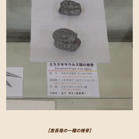
【首長竜の一種の椎骨】