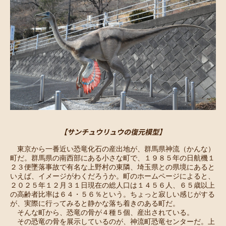
【サンチュウリュウの復元模型】
　東京から一番近い恐竜化石の産出地が、群馬県神流（かんな）
町だ。群馬県の南西部にある小さな町で、１９８５年の日航機１
２３便墜落事故で有名な上野村の東隣、埼玉県との県境にあると
いえば、イメージがわくだろうか。町のホームページによると、
２０２５年１２月３１日現在の総人口は１４５６人、６５歳以上
の高齢者比率は６４・５６％という。ちょっと寂しい感じがする
が、実際に行ってみると静かな落ち着きのある町だ。
　そんな町から、恐竜の骨が４種５個、産出されている。
　その恐竜の骨を展示しているのが、神流町恐竜センターだ。上