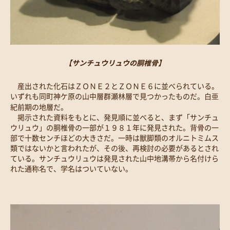
【サンチュウリュウの胴椎骨】
産出された化石はＺＯＮＥ２とＺＯＮＥ６に並べられている。
いずれも同町神ケ原の山中層群瀬林層で見つかったものだ。白亜
紀前期の地層だ。
掲示された資料をもとに、発見順に並べると、まず「サンチュ
ウリュウ」の胴椎骨の一部が１９８１年に発見された。背骨の一
部で十数センチほどの大きさだ。一時は獣脚類のオルニトミムス
類ではないかと言われたが、その後、再検討の必要があるとされ
ている。サンチュウリュウは発見された山中地溝帯から名付けら
れた通称名で、学名はついていない。