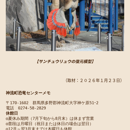
【サンチュウリュウの復元模型】
（取材：２０２６年１月２３日）
神流町恐竜センターメモ
〒170-1602　群馬県多野郡神流町大字神ケ原51ｰ2
電話　0274-58-2829
休館日
◎夏休み期間（7月下旬から8月末）は休まず営業
◎普段は月曜日（祝日または休日の場合は翌日）
◎12月～翌3月末までは木曜日も休館