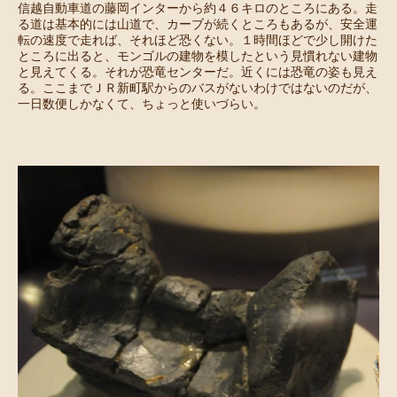
信越自動車道の藤岡インターから約４６キロのところにある。走
る道は基本的には山道で、カーブが続くところもあるが、安全運
転の速度で走れば、それほど恐くない。１時間ほどで少し開けた
ところに出ると、モンゴルの建物を模したという見慣れない建物
と見えてくる。それが恐竜センターだ。近くには恐竜の姿も見え
る。ここまでＪＲ新町駅からのバスがないわけではないのだが、
一日数便しかなくて、ちょっと使いづらい。