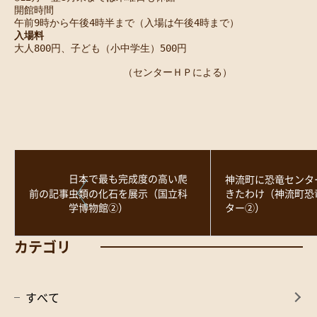
開館時間
午前9時から午後4時半まで（入場は午後4時まで）
入場料
大人800円、子ども（小中学生）500円
　　　　　　　　　　　（センターＨＰによる）
日本で最も完成度の高い爬
神流町に恐竜センタ
前の記事
きたわけ（神流町恐
虫類の化石を展示（国立科
ター②）
学博物館②）
カテゴリ
すべて