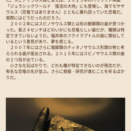
「ジュラシックワールド 復活の大地」にも登場し、海でモササ
ウルス（恐竜ではありません）とともに暴れ回っていた恐竜だ。
実際にはどうだったのだろう。
２００２年にはスピノサウルス類とは別の獣脚類の歯が見つか
った。長さ４センチほどのいかにも恐竜らしい歯だが、種類は特
定できていないようだ。福井県のフクイラプトルの歯に類似して
いるという意見があり、夢を感じる。
２００７年にはさらに竜脚類のティタノサウルス形類の物と考
えられる歯が産出される。２０１５年にはスピノサウルス類の歯
の２つ目が出ている。
小さな化石ばかりで、どれも種が特定できないのが残念だが、
有名な恐竜の名が並ぶ。さらに発掘・研究が進むことを祈るばか
りだ。