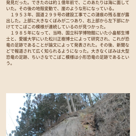
発見だった。できたのは約１億年前で、このあたりは海に面して
いた。その後の地殻変動で、崖のような形になっている。
１９５３年、国道２９９号の建設工事でこの漣痕の残る崖が露
出した。上部に大きなくぼみが二つあり、右上部から左下部にか
けてでこぼこの模様が連続しているのが見つかった。
１９８５年になって、当時、国立科学博物館にいた小畠郁生博
士と、愛媛大学にいた松川正樹博士によって研究され、これが恐
竜の足跡であることが論文によって発表された。その後、新聞な
どで報道されて広く知られるようになった。大きなくぼみは大型
恐竜の足跡、ちいさなでこぼこ模様は小形恐竜の足跡であるとい
う。