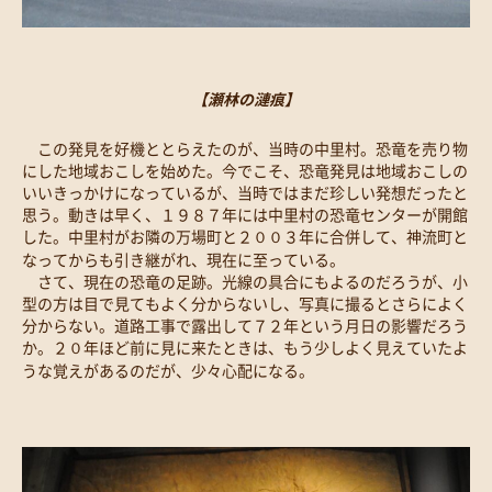
【瀬林の漣痕】
この発見を好機ととらえたのが、当時の中里村。恐竜を売り物
にした地域おこしを始めた。今でこそ、恐竜発見は地域おこしの
いいきっかけになっているが、当時ではまだ珍しい発想だったと
思う。動きは早く、１９８７年には中里村の恐竜センターが開館
した。中里村がお隣の万場町と２００３年に合併して、神流町と
なってからも引き継がれ、現在に至っている。
さて、現在の恐竜の足跡。光線の具合にもよるのだろうが、小
型の方は目で見てもよく分からないし、写真に撮るとさらによく
分からない。道路工事で露出して７２年という月日の影響だろう
か。２０年ほど前に見に来たときは、もう少しよく見えていたよ
うな覚えがあるのだが、少々心配になる。