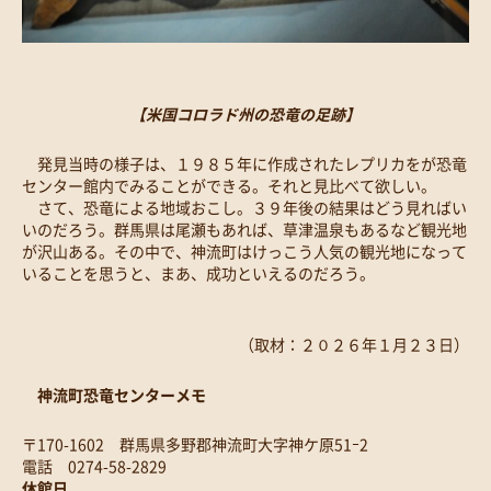
【米国コロラド州の恐竜の足跡】
発見当時の様子は、１９８５年に作成されたレプリカをが恐竜
センター館内でみることができる。それと見比べて欲しい。
さて、恐竜による地域おこし。３９年後の結果はどう見ればい
いのだろう。群馬県は尾瀬もあれば、草津温泉もあるなど観光地
が沢山ある。その中で、神流町はけっこう人気の観光地になって
いることを思うと、まあ、成功といえるのだろう。
（取材：２０２６年１月２３日）
神流町恐竜センターメモ
〒170-1602 群馬県多野郡神流町大字神ケ原51ｰ2
電話 0274-58-2829
休館日