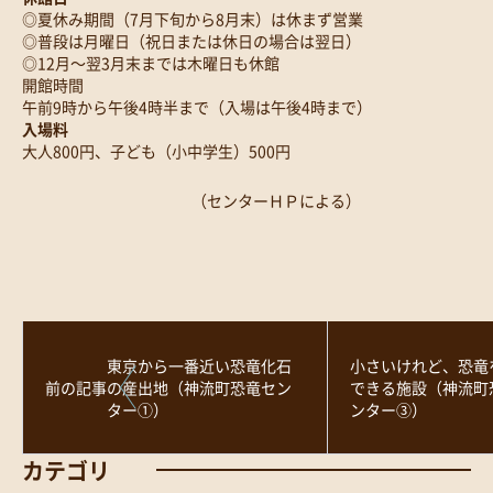
◎夏休み期間（7月下旬から8月末）は休まず営業
◎普段は月曜日（祝日または休日の場合は翌日）
◎12月～翌3月末までは木曜日も休館
開館時間
午前9時から午後4時半まで（入場は午後4時まで）
入場料
大人800円、子ども（小中学生）500円
（センターＨＰによる）
東京から一番近い恐竜化石
小さいけれど、恐竜
前の記事
の産出地（神流町恐竜セン
できる施設（神流町
ター①）
ンター③）
カテゴリ