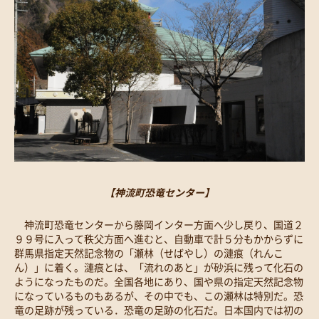
【神流町恐竜センター】
神流町恐竜センターから藤岡インター方面へ少し戻り、国道２
９９号に入って秩父方面へ進むと、自動車で計５分もかからずに
群馬県指定天然記念物の「瀬林（せばやし）の漣痕（れんこ
ん）」に着く。漣痕とは、「流れのあと」が砂浜に残って化石の
ようになったものだ。全国各地にあり、国や県の指定天然記念物
になっているものもあるが、その中でも、この瀬林は特別だ。恐
竜の足跡が残っている．恐竜の足跡の化石だ。日本国内では初の