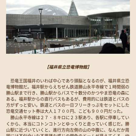
【福井県立恐竜博物館】
恐竜王国福井のいわば中心であり頭脳となるのが、福井県立恐
竜博物館だ。福井駅からえちぜん鉄道勝山永平寺線で１時間弱の
勝山駅まで行き、勝山駅からバスで十数分のかつやま恐竜の森に
ある。福井駅からの直行バスもあるが、費用的には鉄道とバスの
方がずっと安い。鉄道とバスの一日フリーきっぷをセットにした
恐竜交通セット券は大人１７００円、こども９００円だった。
勝山永平寺線は２７・８キロに２３駅あり、各駅に停車してい
くから、本当にコトンコトンとゆっくりと走っていく感じだ。勝
山駅に近づいていくと、進行方向左側の山の中腹に、なんだか周
囲には不似合いな不思議な感じの銀色のドームが見えてくる。幼