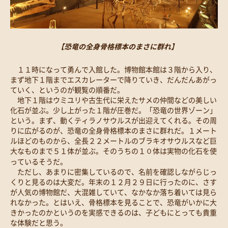
【恐竜の全身骨格標本のまさに群れ】
１１時になって勇んで入館した。博物館本館は３階から入り、
まず地下１階までエスカレーターで降りていき、だんだんあがっ
ていく、というのが観覧の順番だ。
地下１階はウミユリや古生代に栄えたサメの仲間などの美しい
化石が並ぶ。少し上がった１階が圧巻だ。「恐竜の世界ゾーン」
という。まず、動くティラノサウルスが出迎えてくれる。その周
りに広がるのが、恐竜の全身骨格標本のまさに群れだ。１メート
ルほどのものから、全長２２メートルのブラキオサウルスなど巨
大なものまで５１体が並ぶ。そのうちの１０体は実物の化石を使
っているそうだ。
ただし、あまりに密集しているので、名前を確認しながらじっ
くりと見るのは大変だ。年末の１２月２９日に行ったのに、さす
が人気の博物館だ、大混雑していて、なかなか落ち着いては見ら
れなかった。とはいえ、骨格標本を見ることで、恐竜がいかに大
きかったのかというのを実感できるのは、子どもにとっても貴重
な体験だと思う。