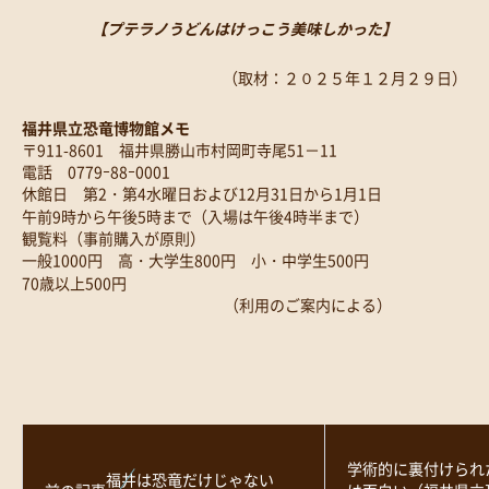
【プテラノうどんはけっこう美味しかった】
（取材：２０２５年１２月２９日）
福井県立恐竜博物館メモ
〒911-8601 福井県勝山市村岡町寺尾51－11
電話 0779ｰ88ｰ0001
休館日 第2・第4水曜日および12月31日から1月1日
午前9時から午後5時まで（入場は午後4時半まで）
観覧料（事前購入が原則）
一般1000円 高・大学生800円 小・中学生500円
70歳以上500円
（利用のご案内による）
学術的に裏付けられ
福井は恐竜だけじゃない