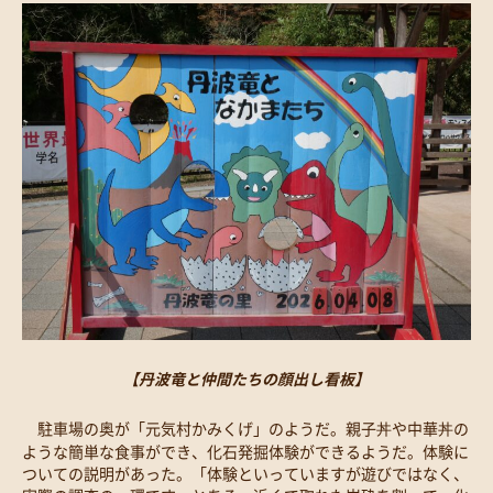
【丹波竜と仲間たちの顔出し看板】
駐車場の奥が「元気村かみくげ」のようだ。親子丼や中華丼の
ような簡単な食事ができ、化石発掘体験ができるようだ。体験に
ついての説明があった。「体験といっていますが遊びではなく、