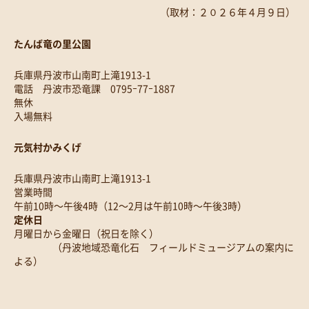
（取材：２０２６年４月９日）
たんば竜の里公園
兵庫県丹波市山南町上滝1913-1
電話 丹波市恐竜課 0795ｰ77ｰ1887
無休
入場無料
元気村かみくげ
兵庫県丹波市山南町上滝1913-1
営業時間
午前10時～午後4時（12～2月は午前10時～午後3時）
定休日
月曜日から金曜日（祝日を除く）
（丹波地域恐竜化石 フィールドミュージアムの案内に
よる）