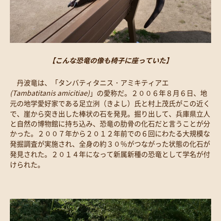
【こんな恐竜の像も椅子に座っていた】
丹波竜は、「タンバティタニス・アミキティアエ
(Tambatitanis amicitiae)
」の愛称だ。２００６年８月６日、地
元の地学愛好家である足立洌（きよし）氏と村上茂氏がこの近く
で、崖から突き出した棒状の石を発見。掘り出して、兵庫県立人
と自然の博物館に持ち込み、恐竜の肋骨の化石だと言うことが分
かった。２００７年から２０１２年前での６回にわたる大規模な
発掘調査が実施され、全身の約３０％がつながった状態の化石が
発見された。２０１４年になって新属新種の恐竜として学名が付
けられた。