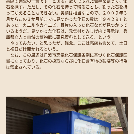
実際の調査の一環です」とある。近くで取れた岩砕を割って、化
石を探す。ただし、その化石を持って帰ることも、割った石を持
ってかえることもできない。実績は相当なもので、２００９年３
月からこの３か月前までに見つかった化石の数は「９４２９」と
あった。カエルやカイエビ、骨片の入った化石などが見つかって
いるようだ。見つかった化石は、元気村かみしげ内で展示後、兵
庫県立人と自然の博物館に研究資料として送る、という。
やってみたい、と思ったが、残念。ここは売店も含めて、土日
と祝日だけ開かれるという。
なお、この周辺は丹波市恐竜化石保護条例に基づく化石保護区
域になっており、化石の採取ならびに化石含有地の破壊等の行為
は禁止されている。