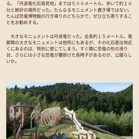
る。「丹波竜化石発見地」までは５００メートル、歩いて約１０
分と絶好の場所だった。たんなるモニュメント置き場ではない。
たんば恐竜博物館の行き帰りのどちらかで、ぜひ立ち寄りするこ
とをお勧めする。
大きなモニュメントは丹波竜だった。全長約１５メートル。竜
脚類の大きなモニュメントは他所にもあるが、その化石産出地近
くにあるのは、特別に感じてしまう。すぐ隣に恐竜の形の滑り
台、さらには小さな恐竜が腰掛けた長椅子があるのが、公園らし
いか。