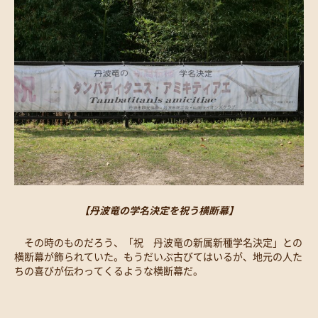
【丹波竜の学名決定を祝う横断幕】
その時のものだろう、「祝 丹波竜の新属新種学名決定」との
横断幕が飾られていた。もうだいぶ古びてはいるが、地元の人た
ちの喜びが伝わってくるような横断幕だ。