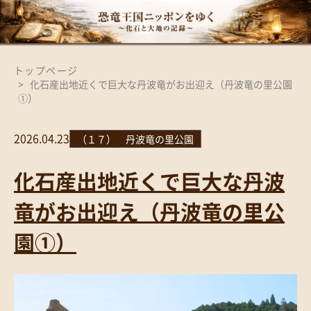
トップページ
化石産出地近くで巨大な丹波竜がお出迎え（丹波竜の里公園
①）
2026.04.23
（１７） 丹波竜の里公園
化石産出地近くで巨大な丹波
竜がお出迎え（丹波竜の里公
園①）