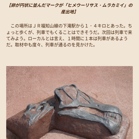
【卵が円状に並んだマークが「ヒメウーリサス・ムラカミイ」の
産出地】
この場所はＪＲ福知山線の下滝駅から１・４キロとあった。ち
ょっと歩くが、列車でもくることはできそうだ。次回は列車で来
てみよう。ローカルとは言え、１時間に１本は列車があるよう
だ。取材中も度々、列車が通るのを見かけた。