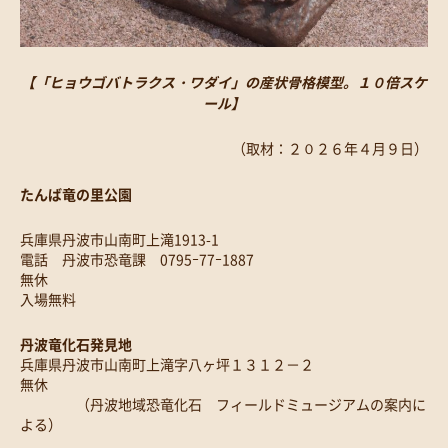
【「ヒョウゴバトラクス・ワダイ」の産状骨格模型。１０倍スケ
ール】
（取材：２０２６年４月９日）
たんば竜の里公園
兵庫県丹波市山南町上滝1913-1
電話 丹波市恐竜課 0795ｰ77ｰ1887
無休
入場無料
丹波竜化石発見地
兵庫県丹波市山南町上滝字八ヶ坪１３１２－２
無休
（丹波地域恐竜化石 フィールドミュージアムの案内に
よる）