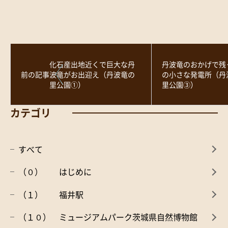
化石産出地近くで巨大な丹
丹波竜のおかげで残
前の記事
波竜がお出迎え（丹波竜の
の小さな発電所（丹
里公園①）
里公園③）
カテゴリ
すべて
（０） はじめに
（１） 福井駅
（１０） ミュージアムパーク茨城県自然博物館