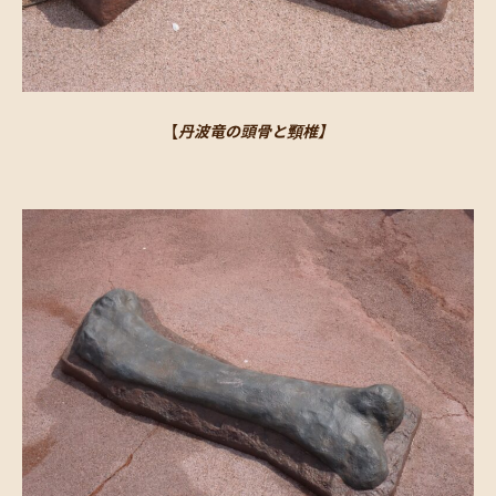
【
丹波竜の頭骨と頸椎】