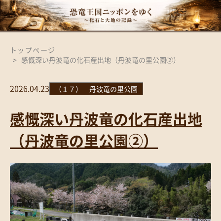
トップページ
感慨深い丹波竜の化石産出地（丹波竜の里公園②）
2026.04.23
（１７） 丹波竜の里公園
感慨深い丹波竜の化石産出地
（丹波竜の里公園②）