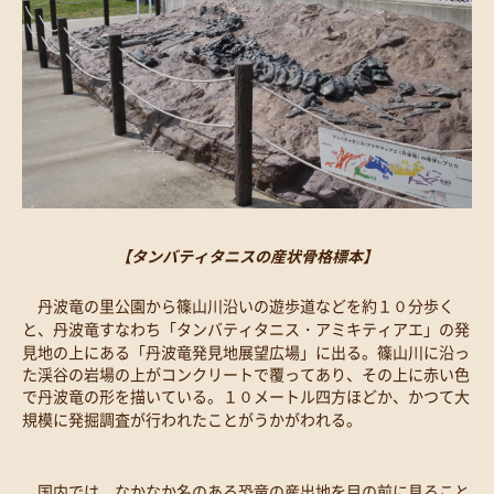
【タンバティタニスの産状骨格標本】
丹波竜の里公園から篠山川沿いの遊歩道などを約１０分歩く
と、丹波竜すなわち「タンバティタニス・アミキティアエ」の発
見地の上にある「丹波竜発見地展望広場」に出る。篠山川に沿っ
た渓谷の岩場の上がコンクリートで覆ってあり、その上に赤い色
で丹波竜の形を描いている。１０メートル四方ほどか、かつて大
規模に発掘調査が行われたことがうかがわれる。
国内では、なかなか名のある恐竜の産出地を目の前に見ること