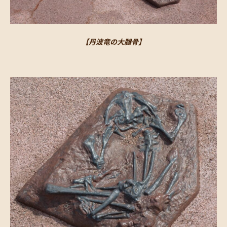
【丹波竜の大腿骨】