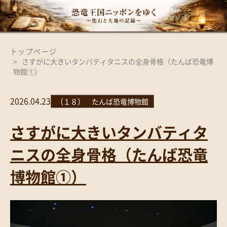
トップページ
さすがに大きいタンバティタニスの全身骨格（たんば恐竜博
物館①）
2026.04.23
（１８） たんば恐竜博物館
さすがに大きいタンバティタ
ニスの全身骨格（たんば恐竜
博物館①）