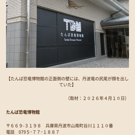
【たんば恐竜博物館の正面側の壁には、丹波竜の尻尾が顔を出し
ていた】
（取材：２０２６年４月１０日）
たんば恐竜博物館
〒６６９-３１９８ 兵庫県丹波市山南町谷川１１１０番
電話 079５ｰ７７ｰ１８８７