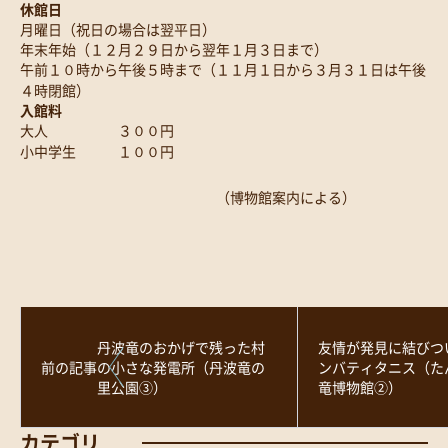
休館日
月曜日（祝日の場合は翌平日）
年末年始（１２月２９日から翌年１月３日まで）
午前１０時から午後５時まで（１１月１日から３月３１日は午後
４時閉館）
入館料
大人 ３００円
小中学生 １００円
（博物館案内による）
丹波竜のおかげで残った村
友情が発見に結びつ
前の記事
の小さな発電所（丹波竜の
ンバティタニス（た
里公園③）
竜博物館②）
カテゴリ